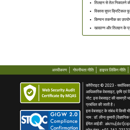
तिलहन से तेल निकालने की 
विकास सुपर क्रिटिकल फूड
किण्वन तकनीक का उपयोग क
खाद्यान्न और तिलहन के प
अस्वीकरण
गोपनीयता नीति
हाइपर लिंकिंग नीति
कॉपीराइट © 2023 - सर्वाधिकार स
आधिकारिक वेबसाइट, कृषि एवं 
नोट: इस वेबसाइट की सामग्री भार
प्रबंधित की जाती है।
इस वेबसाइट के संबंध में किसी भी 
नाम : डॉ. लीना कुमारी (वैज्ञान
ईमेल आईडी : akmu[dot]cip
फोन नंबर : +91-161-2313