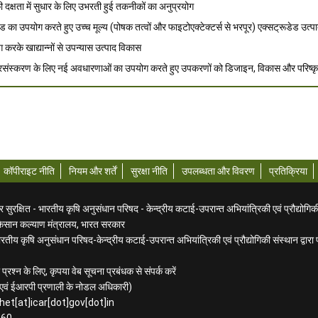
दक्षता में सुधार के लिए उभरती हुई तकनीकों का अनुप्रयोग
 का उपयोग करते हुए उच्च मूल्य (पोषक तत्वों और फाइटोएक्टेक्टर्स से भरपूर) एक्सट्रूडेड उत
रके खाद्यान्नों से उपन्यास उत्पाद विकास
्रसंस्करण के लिए नई अवधारणाओं का उपयोग करते हुए उपकरणों को डिजाइन, विकास और परिष्कृ
कॉपीराइट नीति
नियम और शर्तें
सुरक्षा नीति
उपलब्धता और विवरण
प्रतिक्रिया
ुरक्षित - भारतीय कृषि अनुसंधान परिषद - केन्द्रीय कटाई-उपरान्त अभियांत्रिकी एवं प्रौद्योगिक
किसान कल्याण मंत्रालय, भारत सरकार
तीय कृषि अनुसंधान परिषद-केन्द्रीय कटाई-उपरान्त अभियांत्रिकी एवं प्रौद्योगिकी संस्थान द्वार
प्रश्न के लिए, कृपया वेब सूचना प्रबंधक से संपर्क करें
िक एवं ईआरपी प्रणाली के नोडल अधिकारी)
het[at]icar[dot]gov[dot]in
160