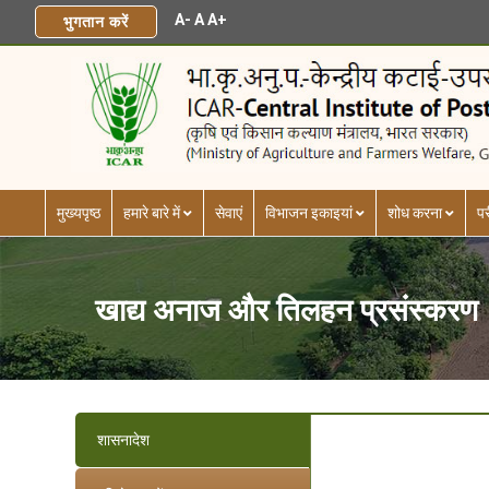
A-
A
A+
भुगतान करें
मुख्यपृष्ठ
हमारे बारे में
सेवाएं
विभाजन इकाइयां
शोध करना
पर
खाद्य अनाज और तिलहन प्रसंस्करण
शासनादेश