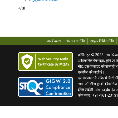
</ul
अस्वीकरण
गोपनीयता नीति
हाइपर लिंकिंग नीति
कॉपीराइट © 2023 - सर्वाधिकार स
आधिकारिक वेबसाइट, कृषि एवं 
नोट: इस वेबसाइट की सामग्री भार
प्रबंधित की जाती है।
इस वेबसाइट के संबंध में किसी भी 
नाम : डॉ. लीना कुमारी (वैज्ञान
ईमेल आईडी : akmu[dot]cip
फोन नंबर : +91-161-2313