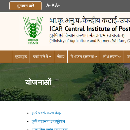
A-
A
A+
भुगतान करें
मुख्यपृष्ठ
हमारे बारे में
सेवाएं
विभाजन इकाइयां
शोध करना
पर
योजनाओं
कृषि प्रसंस्करण केंद्र
कृषि व्यवसाय इन्क्यूबेशन
अनुसूचित जाति उपयोजना