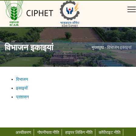
CIPHET
विभाजन इकाइयां
मुख्यपृष्ठ
-
विभाजन इकाइयां
विभाजन
इकाइयों
प्रशासन
अस्वीकरण
गोपनीयता नीति
हाइपर लिंकिंग नीति
कॉपीराइट नीति