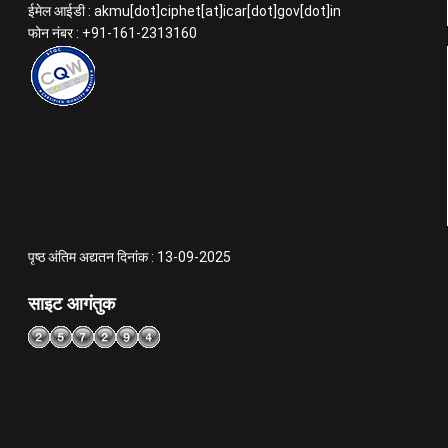
ईमेल आईडी : akmu[dot]ciphet[at]icar[dot]gov[dot]in
फोन नंबर : +91-161-2313160
पृष्ठ अंतिम अद्यतन दिनांक : 13-09-2025
साइट आगंतुक