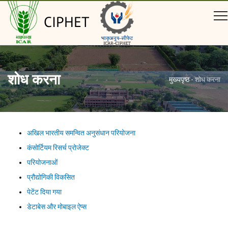
CIPHET
शोध करना
मुख्यपृष्ठ
-
शोध करना
अखिल भारतीय समन्वित अनुसंधान परियोजना
कंसोर्टियम रिसर्च प्रोजेक्ट
परियोजनाओं
प्रौद्योगिकी विकसित
पेटेंट दिया गया
डेटाबेस और मोबाइल ऐप्स