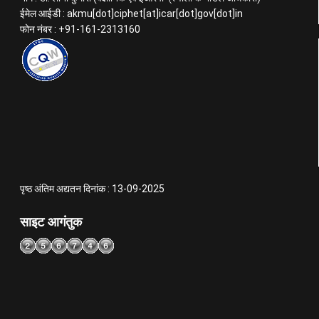
ईमेल आईडी : akmu[dot]ciphet[at]icar[dot]gov[dot]in
फोन नंबर : +91-161-2313160
पृष्ठ अंतिम अद्यतन दिनांक : 13-09-2025
साइट आगंतुक