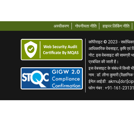
अस्वीकरण
गोपनीयता नीति
हाइपर लिंकिंग नीति
कॉपीराइट © 2023 - सर्वाधिकार स
आधिकारिक वेबसाइट, कृषि एवं 
नोट: इस वेबसाइट की सामग्री भार
प्रबंधित की जाती है।
इस वेबसाइट के संबंध में किसी भी 
नाम : डॉ. लीना कुमारी (वैज्ञान
ईमेल आईडी : akmu[dot]cip
फोन नंबर : +91-161-2313