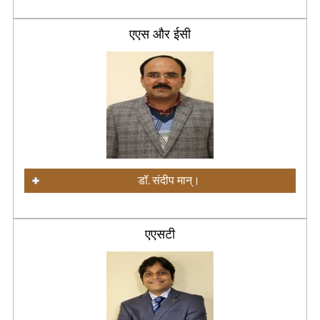
एएस और ईसी
डॉ. संदीप मान्।
एएसटी