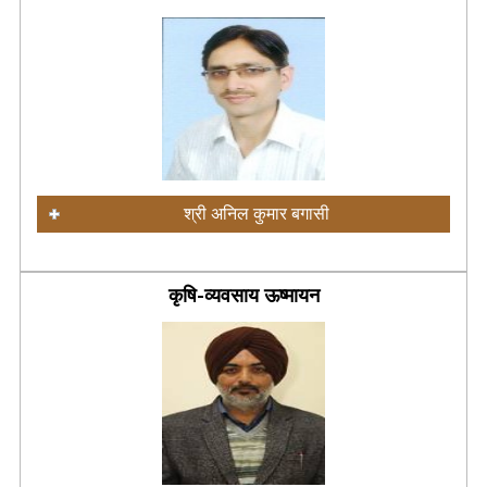
श्री अनिल कुमार बगासी
कृषि-व्यवसाय ऊष्मायन