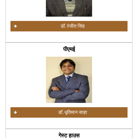
डॉ. रंजीत सिंह
पीएमई
डॉ. धृतिमान साहा
गेस्ट हाउस