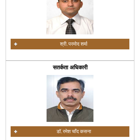
श्री. परमोद शर्मा
सतर्कता अधिकारी
डॉ. रमेश चाँद कसना