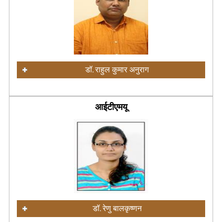
डॉ. राहुल कुमार अनुराग
आईटीएमयू
डॉ. रेणु बालकृष्णन