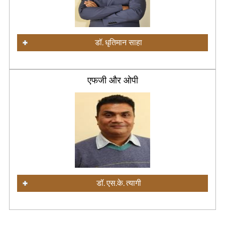
डॉ. धृतिमान साहा
एफजी और ओपी
डॉ. एस.के. त्यागी