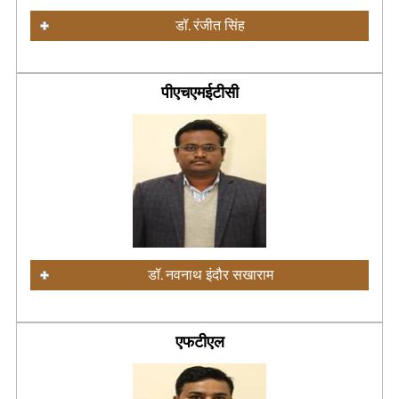
डॉ. रंजीत सिंह
पीएचएमईटीसी
डॉ. नवनाथ इंदौर सखाराम
एफटीएल