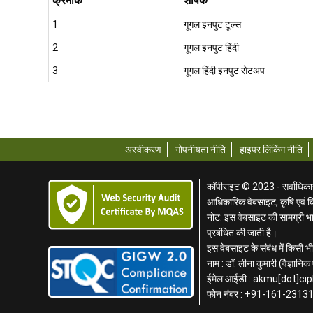
क्रमांक
शीर्षक
1
गूगल इनपुट टूल्स
2
गूगल इनपुट हिंदी
3
गूगल हिंदी इनपुट सेटअप
अस्वीकरण
गोपनीयता नीति
हाइपर लिंकिंग नीति
कॉपीराइट © 2023 - सर्वाधिकार स
आधिकारिक वेबसाइट, कृषि एवं 
नोट: इस वेबसाइट की सामग्री भार
प्रबंधित की जाती है।
इस वेबसाइट के संबंध में किसी भी 
नाम : डॉ. लीना कुमारी (वैज्ञान
ईमेल आईडी : akmu[dot]cip
फोन नंबर : +91-161-2313