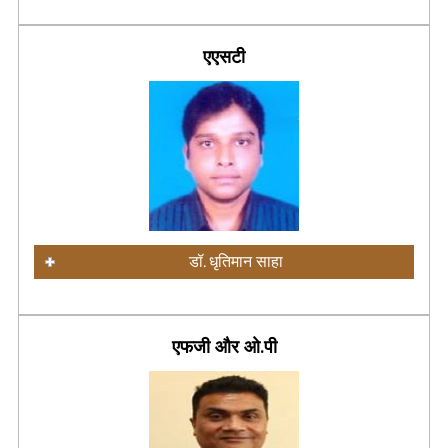
एएसटी
डॉ. धृतिमान साहा
एफजी और ओ.पी