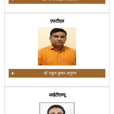
एफटीएल
डॉ. राहुल कुमार अनुराग
आईटीएमयू