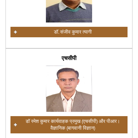
डॉ. संजीव कुमार त्यागी
एचसीपी
डॉ रमेश कुमार कार्यवाहक प्रमुख (एचसीपी) और पीआर।
वैज्ञानिक (बागवानी विज्ञान)