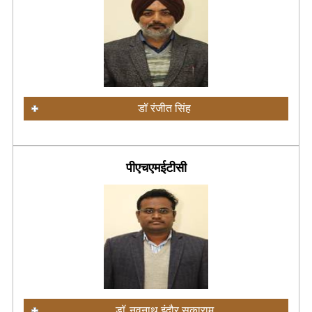
डॉ रंजीत सिंह
पीएचएमईटीसी
डॉ. नवनाथ इंदौर सकाराम