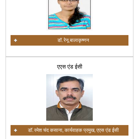
डॉ. रेनू बालाकृष्णन
एएस एंड ईसी
डॉ. रमेश चंद कसाना, कार्यवाहक प्रमुख, एएस एंड ईसी