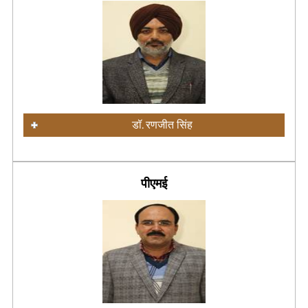
डॉ. रणजीत सिंह
पीएमई