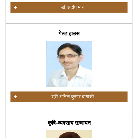
डॉ. संदीप मान
गेस्ट हाउस
श्री अनिल कुमार बागासी
कृषि-व्यवसाय ऊष्मायन