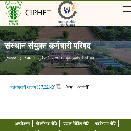
CIPHET
संस्थान संयुक्त कर्मचारी परिषद
मुख्यपृष्ठ
-
हमारे बारे में
-
सुविधाएँ
-
संस्थान संयुक्त कर्मचारी परिषद
आईजेएससी सदस्य
–
(भाषा – अंग्रेजी)
अस्वीकरण
गोपनीयता नीति
हाइपर लिंकिंग नीति
कॉपीराइट नीति