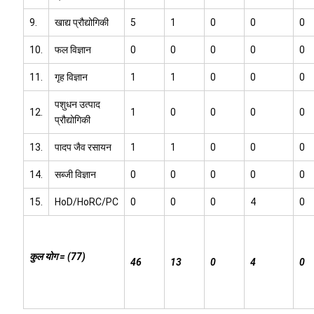
9.
खाद्य प्रौद्योगिकी
5
1
0
0
0
10.
फल विज्ञान
0
0
0
0
0
11.
गृह विज्ञान
1
1
0
0
0
पशुधन उत्पाद
12.
1
0
0
0
0
प्रौद्योगिकी
13.
पादप जैव रसायन
1
1
0
0
0
14.
सब्जी विज्ञान
0
0
0
0
0
15.
HoD/HoRC/PC
0
0
0
4
0
कुल योग = (77)
46
13
0
4
0